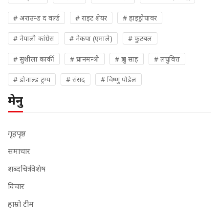
# अराउन्ड द वर्ल्ड
# राइट शेयर
# हाइड्रोपावर
# नेपाली कांग्रेस
# नेकपा (एमाले)
# फुटबल
# सुशीला कार्की
# प्रधानमन्त्री
# प्रभु साह
# लघुवित्त
# डोनाल्ड ट्रम्प
# संसद
# विष्णु पौडेल
मेनु
गृहपृष्ठ
समाचार
शब्दचित्र विशेष
विचार
हाम्रो टीम