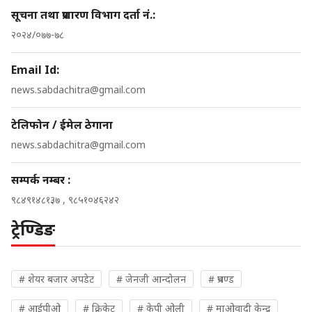
सूचना तथा प्रशारण विभाग दर्ता नं.:
२०२४/०७७-७८
Email Id:
news.sabdachitra@gmail.com
टेलिफोन / ईमेल ठेगाना
news.sabdachitra@gmail.com
सम्पर्क नम्बर :
९८४९१४८१३७ , ९८५१०४६२४२
ट्रेण्डिङ
# शेयर बजार अपडेट
# जेनजी आन्दोलन
# प्रचण्ड
# आईपीओ
# क्रिकेट
# केपी ओली
# माओवादी केन्द्र