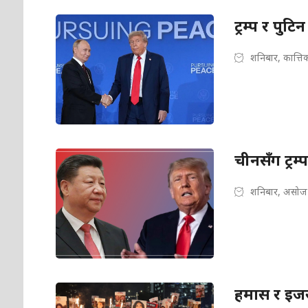
ट्रम्प र पुटि
शनिबार, कात्ति
चीनसँग ट्रम्
शनिबार, असोज
हमास र इजर