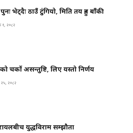
न पुनः भेट्दैः ठाउँ टुंगियो, मिति तय हुन बाँकी
क १, २०८२
पको चर्को असन्तुष्टि, लिए यस्तो निर्णय
 २५, २०८२
ायलबीच युद्धविराम सम्झौता