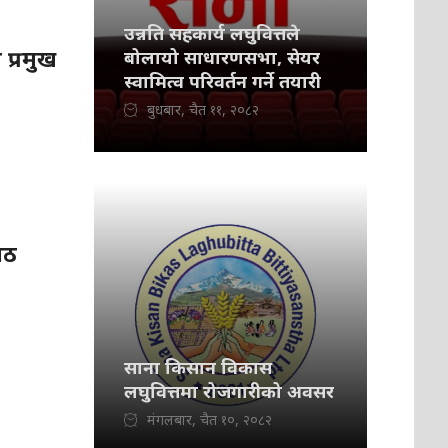
उन्नति सहकार्य लघुवित्तले
प्रमुख
बोलायो साधारणसभा, सेयर
स्वामित्व परिवर्तन गर्ने तयारी
बुधबार, चैत ११, २०८२
आठ
साना किसान विकास
लघुवित्तमा रोजगारीको अवसर
मंगलबार, चैत १०, २०८२