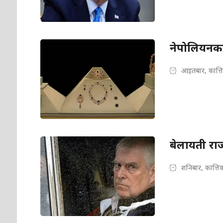
नेपोलियनका 
आइतबार, कात्त
बेलायती रा
शनिबार, कात्ति