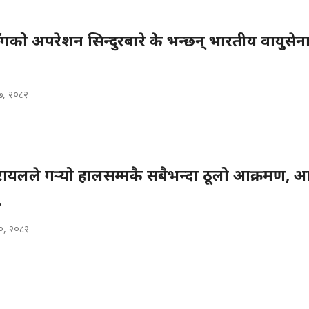
गको अपरेशन सिन्दुरबारे के भन्छन् भारतीय वायुसेना 
१७, २०८२
यलले गर्‍यो हालसम्मकै सबैभन्दा ठूलो आक्रमण, 
१०, २०८२