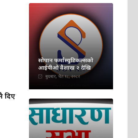
सोपान फर्मास्युटिकल्सको
आईपीओ वैशाख २ देखि
बुधबार, चैत १८, २०८२
मै दिए