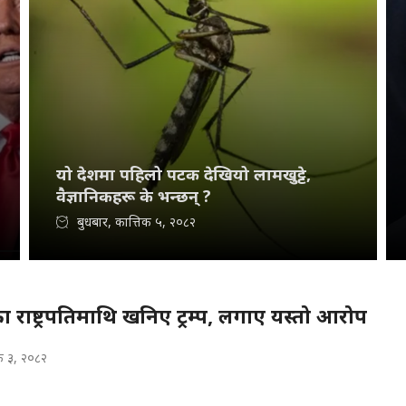
यो देशमा पहिलो पटक देखियो लामखुट्टे,
वैज्ञानिकहरू के भन्छन् ?
बुधबार, कात्तिक ५, २०८२
 राष्ट्रपतिमाथि खनिए ट्रम्प, लगाए यस्तो आरोप
क ३, २०८२