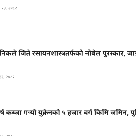
 २३, २०८२
ानिकले जिते रसायनशास्त्रतर्फको नोबेल पुरस्कार, जान्
२२, २०८२
्ष कब्जा गर्‍यो युक्रेनको ५ हजार वर्ग किमि जमिन, प
२२, २०८२